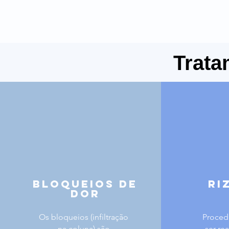
Trata
Bloqueios de
Ri
Dor
Os bloqueios (infiltração
Proced
na coluna) são
ser re