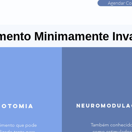
Agendar Co
mento Minimamente Inv
zotomia
Neuromodula
Também conhecid
imento que pode
como estimulador
alizado tanto para