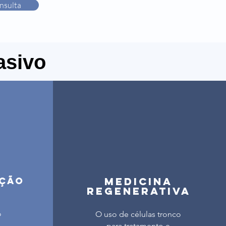
nsulta
asivo
ção
Medicina
regenerativa
o
O uso de células tronco
para tratamento e