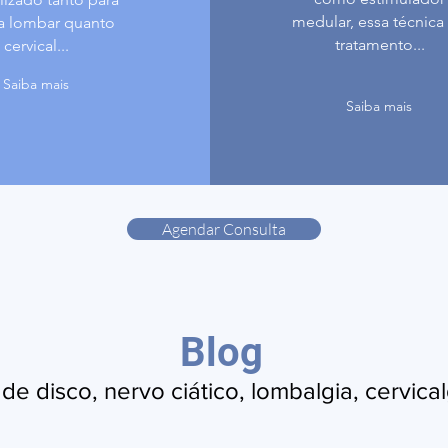
medular, essa técnica
a lombar quanto
tratamento...
cervical...
Saiba mais
Saiba mais
Agendar Consulta
Blog
de disco, nervo ciático, lombalgia, cervica