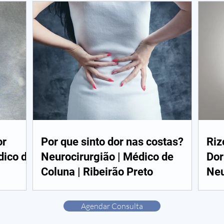
or
Por que sinto dor nas costas?
Riz
dico de
Neurocirurgião | Médico de
Dor
Coluna | Ribeirão Preto
Neu
Agendar Consulta