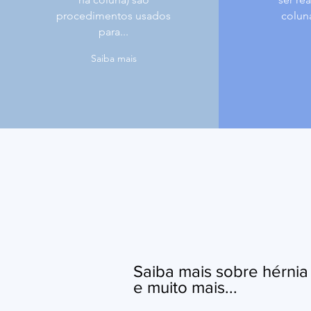
procedimentos usados
colun
para...
Saiba mais
Saiba mais sobre hérnia 
e muito mais...