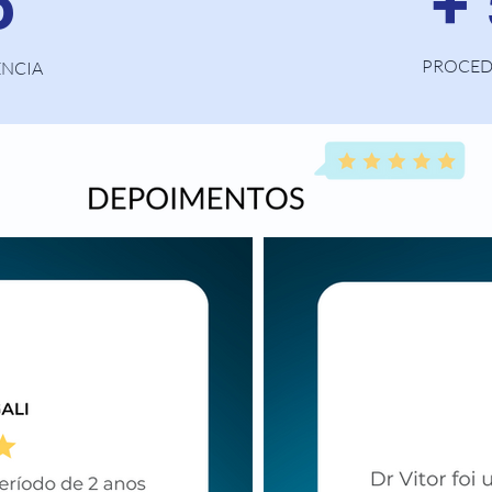
5
+
PROCED
ÊNCIA